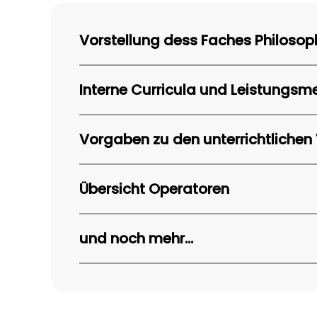
Vorstellung dess Faches Philosop
Vorstellung des Faches Philosophie
Interne Curricula und Leistungs
Curriculum Praktische Philosophie Klasse 5/
Vorgaben zu den unterrichtlichen 
Curriculum Praktische Philosophie
Abitur 2025
Curriculum Philosophie E bis Q2
Übersicht Operatoren
Abitur 2026
Kriterien zur Leistungsbeurteilung von Refer
Operatoren
und noch mehr...
Schöpfung trifft Evolution - Ein Portfoliopro
Vorgaben Portfolio