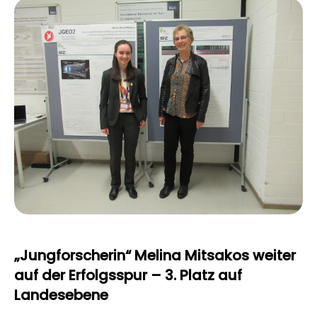
WMW:
Der Wülfrather Mathematik-
Wettbewerb WMW ist ein hausinterner
Mathematik-Wettbewerb für die 5. bis 7.
Klasse.
Känguru-Wettbewerb:
Der
mathematische Multiple-Choice-
Wettbewerb findet weltweit in mehr als
80 Ländern statt. Am SGW nehmen die
Jahrgangsstufen 5/6 geschlossen teil,
Schülerinnen und Schüler der höheren
Jahrgangsstufen auf freiwilliger Basis.
Insgesamt haben wir jährlich 200 bis
300 Teilnehmer.
„Jungforscherin“ Melina Mitsakos weiter
Mathematik-Olympiade
auf der Erfolgsspur – 3. Platz auf
Landesebene
Physik