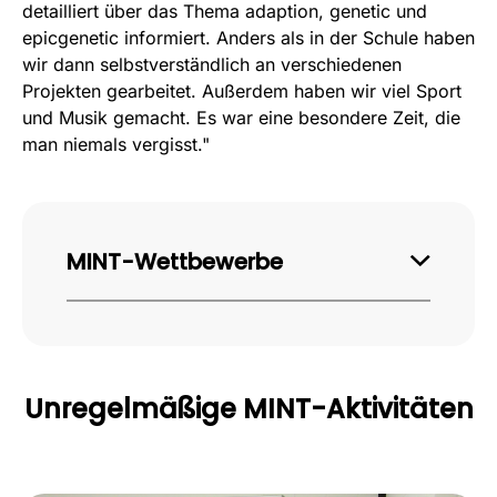
detailliert über das Thema adaption, genetic und
epicgenetic informiert. Anders als in der Schule haben
wir dann selbstverständlich an verschiedenen
Projekten gearbeitet. Außerdem haben wir viel Sport
und Musik gemacht. Es war eine besondere Zeit, die
man niemals vergisst."
MINT-Wettbewerbe
An den folgenden Wettbewerben können
regelmäßig Schülerinnen und Schüler
unserer Schule teilnehmen. Sie werden
von den jeweiligen Fachlehrkräften
Unregelmäßige MINT-Aktivitäten
unterstützt.
Mathematik