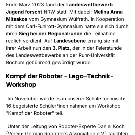
Ende März 2023 fand der
Landeswettbewerb
Internationale PhysikOlympiade (IPhO)
Jugend forscht
NRW statt. Mit dabei:
Melina Anna
Mitsakos
vom Gymnasium Wülfrath. In Kooperation
Freestyle physics
mit dem Carl-Fuhlrott-Gymnasium hatte sie sich durch
Biologie
ihren
Sieg bei der Regionalrunde
die Teilnahme
redlich verdient. Auf
Landesebene
errang sie mit
Internationale BiologieOlympiade (IBO)
ihrer Arbeit nun den
3. Platz,
der in der Feierstunde
des Landeswettbewerbs an der Ruhr-Universität
Internationale
Bochum gebührend gewürdigt wurde.
JuniorScienceOlympiade (IJSO)
Kampf der Roboter - Lego-Technik-
Bio-logisch!
Workshop
Chemie
Im November wurde es in unserer Schule technisch:
16 begeisterte Schüler*inen nahmen am Workshop
Internationale ChemieOlympiade
"Kampf der Roboter" teil.
Chem-pions
Unter der Leitung von Roboter-Experte Daniel Koch
(Verein: German Roboteers Association e.V.) tauchten