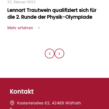
22. Februar 2023
2
Lennart Trautwein qualifiziert sich für
die 2. Runde der Physik-Olympiade
M
Mehr erfahren
Kontakt
Kastanienallee 63, 42489 Wülfrath