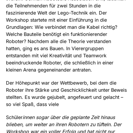
Informatik
die Teilnehmenden für zwei Stunden in die
faszinierende Welt der Lego-Technik ein. Der
Biber-Wettbewerb
Workshop startete mit einer Einführung in die
Grundlagen: Wie verbindet man die Kabel richtig?
Jugendwettbewerb Informatik
Welche Bauteile benötigt ein funktionierender
Bundeswettbewerb Informatik
Roboter? Nachdem alle die Theorie verstanden
hatten, ging es ans Bauen. In Vierergruppen
entstanden mit viel Kreativität und Teamwork
beeindruckende Roboter, die schließlich in einer
kleinen Arena gegeneinander antraten.
Der Höhepunkt war der Wettbewerb, bei dem die
Roboter ihre Stärke und Geschicklichkeit unter Beweis
stellten. Es wurde gejubelt, angefeuert und gelacht –
so viel Spaß, dass viele
Schüler
innen sogar über die geplante Zeit hinaus
blieben, um weiter an ihren Robotern zu tüfteln. Der
Workshop war ein voller Erfolg und hat nicht nur