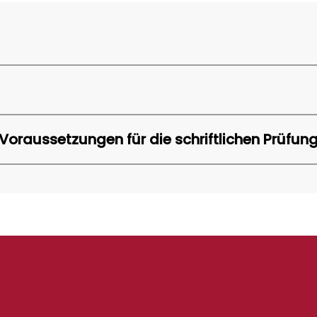
Voraussetzungen für die schriftlichen Prüfun
ase
lt noch keine konkretisierten Unterrichtsvorhaben. Diese 